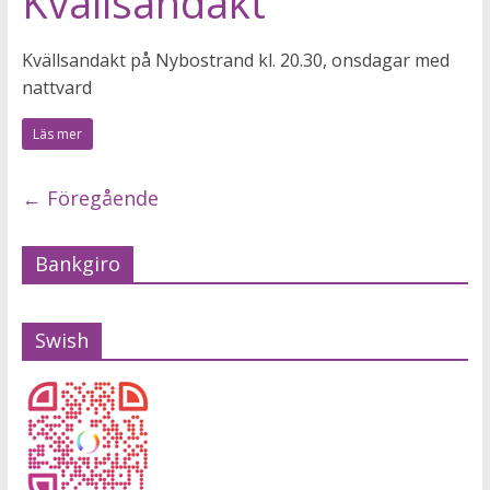
Kvällsandakt
Kvällsandakt på Nybostrand kl. 20.30, onsdagar med
nattvard
Läs mer
← Föregående
Bankgiro
Swish