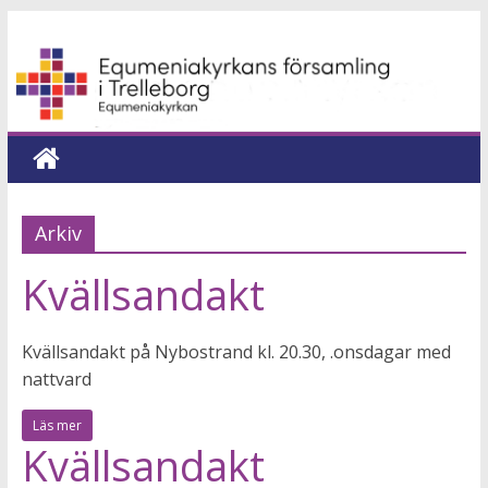
Hoppa
Equmeniakyrkans
till
innehåll
församling
i
Trelleborg
Arkiv
en
Kvällsandakt
kyrka
för
hela
Kvällsandakt på Nybostrand kl. 20.30, .onsdagar med
livet
nattvard
Läs mer
Kvällsandakt