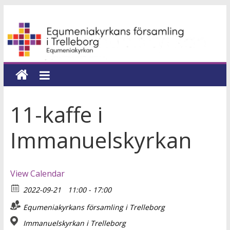
Hoppa
Equmeniakyrkans
till
innehåll
församling
i
Trelleborg
11-kaffe i
en
Immanuelskyrkan
kyrka
för
hela
View Calendar
livet
2022-09-21
11:00 - 17:00
Equmeniakyrkans församling i Trelleborg
Immanuelskyrkan i Trelleborg