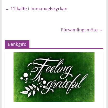
←
11-kaffe i Immanuelskyrkan
Församlingsmöte
→
Bankgiro