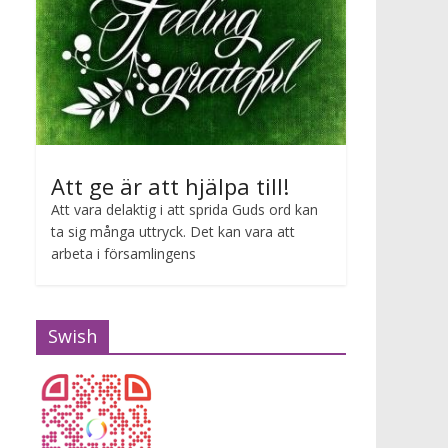
Att ge är att hjälpa till!
Att vara delaktig i att sprida Guds ord kan
ta sig många uttryck. Det kan vara att
arbeta i församlingens
Swish
11-kaffe
2026-07-15 11:00 - 2026-07-15 12:00
11-kaffe, ta själv med det du vill äta till kaffe/te.