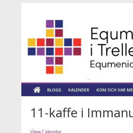
Hoppa
Equmeniakyrka
till
innehåll
församling
i
Trelleborg
en
kyrka
BLOGG
KALENDER
KOM OCH VAR ME
för
hela
livet
11-kaffe i Imman
View Calendar