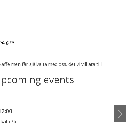
borg.se
fe men får själva ta med oss, det vi vill äta till.
upcoming events
12:00
 kaffe/te.