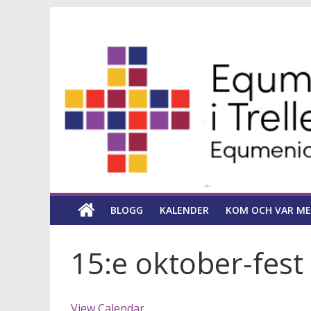
Hoppa
Equmeniakyrka
till
innehåll
församling
i
Trelleborg
en
kyrka
BLOGG
KALENDER
KOM OCH VAR ME
för
hela
livet
15:e oktober-fest
View Calendar