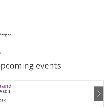
borg.se
n
upcoming events
trand
20:00
dek.