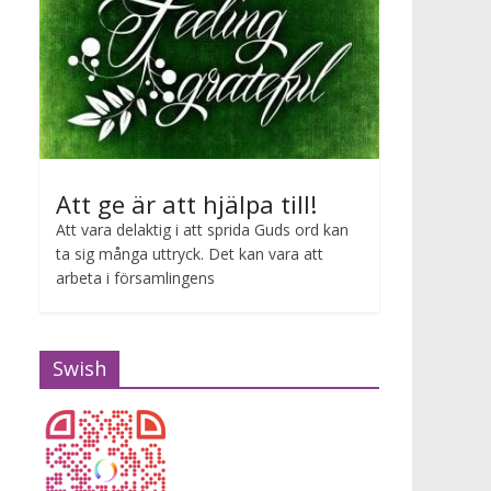
Att ge är att hjälpa till!
Att vara delaktig i att sprida Guds ord kan
ta sig många uttryck. Det kan vara att
arbeta i församlingens
Swish
Sång och musik på Nybostrand
2026-07-11 19:00 - 2026-07-11 20:00
Musik i sommarkvällen med Tae Wha Lee och Daniel Fu