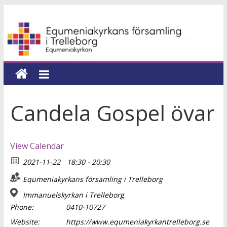
Hoppa
Equmeniakyrkans
till
innehåll
församling
i
Trelleborg
Candela Gospel övar
en
kyrka
View Calendar
för
2021-11-22
18:30 - 20:30
hela
livet
Equmeniakyrkans församling i Trelleborg
Immanuelskyrkan i Trelleborg
Phone:
0410-10727
Website:
https://www.equmeniakyrkantrelleborg.se