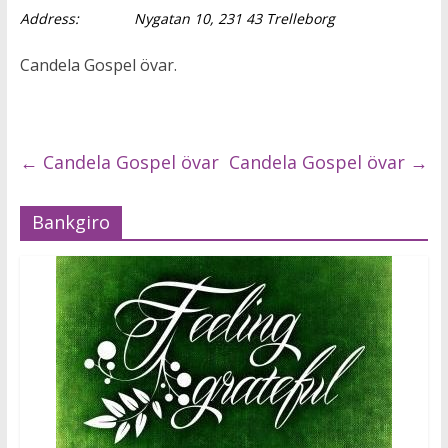
Address:
Nygatan 10, 231 43 Trelleborg
Candela Gospel övar.
←
Candela Gospel övar
Candela Gospel övar
→
Bankgiro