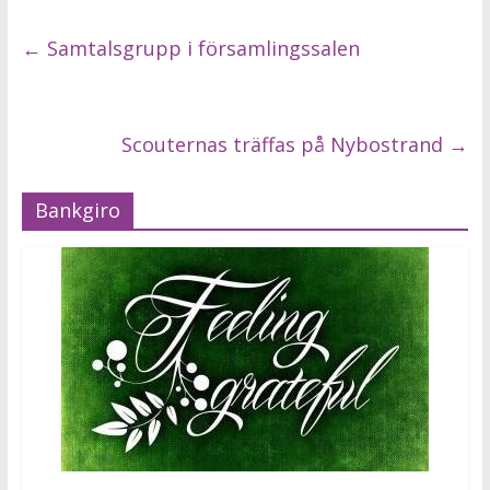
←
Samtalsgrupp i församlingssalen
Scouternas träffas på Nybostrand
→
Bankgiro