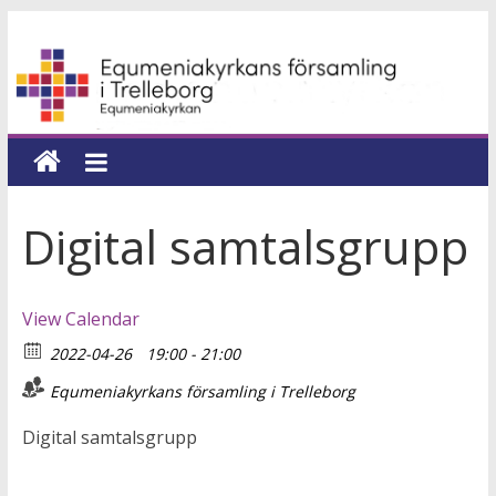
Hoppa
Equmeniakyrkans
till
innehåll
församling
i
Trelleborg
Digital samtalsgrupp
en
kyrka
View Calendar
för
2022-04-26
19:00 - 21:00
hela
livet
Equmeniakyrkans församling i Trelleborg
Digital samtalsgrupp