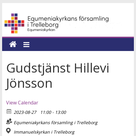
Hoppa
Equmeniakyrkans
till
innehåll
församling
i
Trelleborg
Gudstjänst Hillevi
en
Jönsson
kyrka
för
hela
View Calendar
livet
2023-08-27
11:00 - 13:00
Equmeniakyrkans församling i Trelleborg
Immanuelskyrkan i Trelleborg