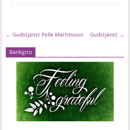
←
Gudstjänst Pelle Martinsson
Gudstjänst
→
Bankgiro