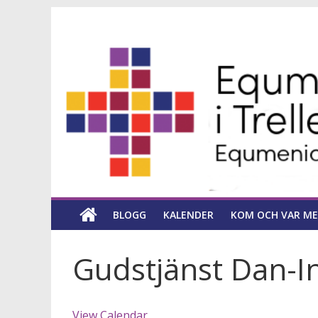
Hoppa
Equmeniakyrka
till
innehåll
församling
i
Trelleborg
en
kyrka
BLOGG
KALENDER
KOM OCH VAR ME
för
hela
livet
Gudstjänst Dan-I
View Calendar