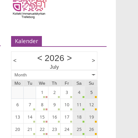
Musik Ann-Louise Almback.
Kalender
→
<
2026
>
<
>
July
Month
Mo
Tu
We
Th
Fr
Sa
Su
1
2
3
4
5
6
7
8
9
10
11
12
13
14
15
16
17
18
19
20
21
22
23
24
25
26