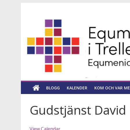
Hoppa
Equmeniakyrka
till
innehåll
församling
i
Trelleborg
en
kyrka
BLOGG
KALENDER
KOM OCH VAR ME
för
hela
livet
Gudstjänst David
View Calendar