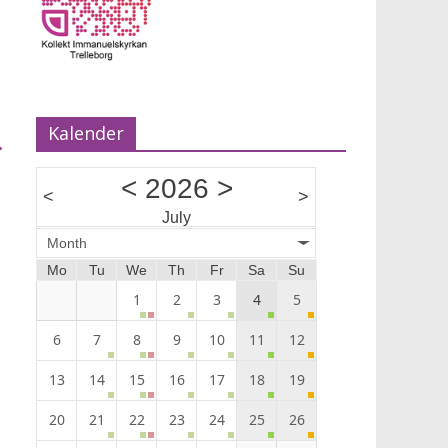
Musik Ann-Louise Almback.
Kalender
→
<
2026
>
<
>
July
Month
Mo
Tu
We
Th
Fr
Sa
Su
1
2
3
4
5
6
7
8
9
10
11
12
13
14
15
16
17
18
19
20
21
22
23
24
25
26