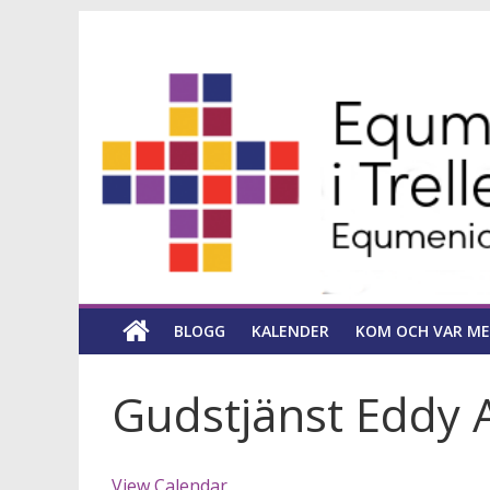
Hoppa
Equmeniakyrka
till
innehåll
församling
i
Trelleborg
en
kyrka
BLOGG
KALENDER
KOM OCH VAR ME
för
hela
livet
Gudstjänst Eddy 
View Calendar