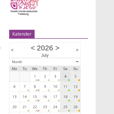
Maria van Zijl predikar.
Musik Ann-Louise Almback.
Kalender
→
<
2026
>
<
>
July
Month
Mo
Tu
We
Th
Fr
Sa
Su
1
2
3
4
5
6
7
8
9
10
11
12
13
14
15
16
17
18
19
20
21
22
23
24
25
26