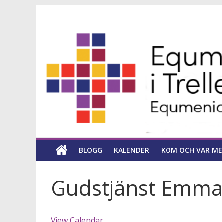
Hoppa
Equmeniakyrka
till
innehåll
församling
i
Trelleborg
en
kyrka
BLOGG
KALENDER
KOM OCH VAR ME
för
hela
livet
Gudstjänst Emma
View Calendar