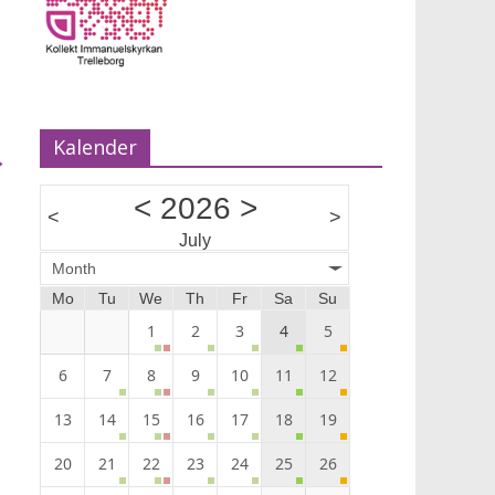
Musik Ann-Louise Almback.
Kalender
→
<
2026
>
<
>
July
Month
Mo
Tu
We
Th
Fr
Sa
Su
1
2
3
4
5
6
7
8
9
10
11
12
13
14
15
16
17
18
19
20
21
22
23
24
25
26