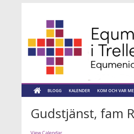
Hoppa
Equmeniakyrka
till
innehåll
församling
i
Trelleborg
en
kyrka
BLOGG
KALENDER
KOM OCH VAR ME
för
hela
livet
Gudstjänst, fam
View Calendar