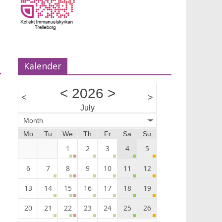
Musik Ann-Louise Almback.
Kalender
→
<
2026
>
<
>
July
Month
Mo
Tu
We
Th
Fr
Sa
Su
1
2
3
4
5
6
7
8
9
10
11
12
13
14
15
16
17
18
19
20
21
22
23
24
25
26