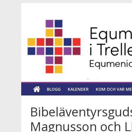
Hoppa
Equmeniakyrka
till
innehåll
församling
i
Trelleborg
en
kyrka
BLOGG
KALENDER
KOM OCH VAR ME
för
hela
livet
Bibeläventyrsgud
Magnusson och Li