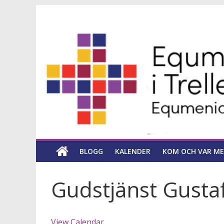
Hoppa
Equmeniakyrka
till
innehåll
församling
i
Trelleborg
en
kyrka
BLOGG
KALENDER
KOM OCH VAR ME
för
hela
livet
Gudstjänst Gustaf
View Calendar