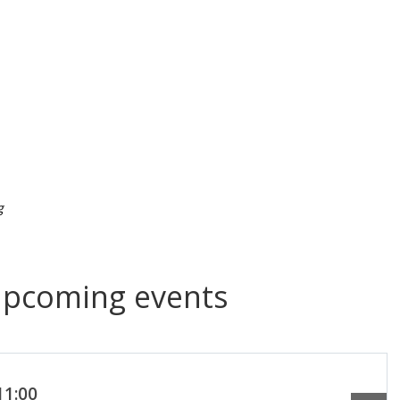
g
upcoming events
11:00