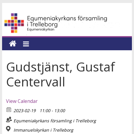
Hoppa
Equmeniakyrkans
till
innehåll
församling
i
Trelleborg
Gudstjänst, Gustaf
en
Centervall
kyrka
för
hela
View Calendar
livet
2023-02-19
11:00 - 13:00
Equmeniakyrkans församling i Trelleborg
Immanuelskyrkan i Trelleborg