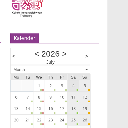
Musik Ann-Louise Almback.
Kalender
→
<
2026
>
<
>
July
Month
Mo
Tu
We
Th
Fr
Sa
Su
1
2
3
4
5
6
7
8
9
10
11
12
13
14
15
16
17
18
19
20
21
22
23
24
25
26