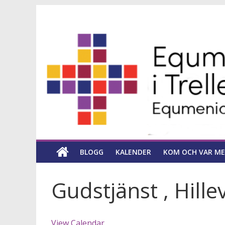
Hoppa
Equmeniakyrka
till
innehåll
församling
i
Trelleborg
en
kyrka
BLOGG
KALENDER
KOM OCH VAR ME
för
hela
livet
Gudstjänst , Hille
View Calendar