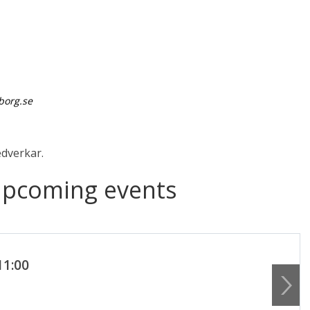
borg.se
edverkar.
upcoming events
11:00