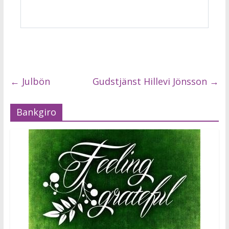
←
Julbön
Gudstjänst Hillevi Jönsson
→
Bankgiro