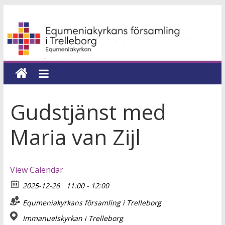
Hoppa
Equmeniakyrkans
till
innehåll
församling
i
Trelleborg
Gudstjänst med
en
Maria van Zijl
kyrka
för
hela
View Calendar
livet
2025-12-26
11:00 - 12:00
Equmeniakyrkans församling i Trelleborg
Immanuelskyrkan i Trelleborg