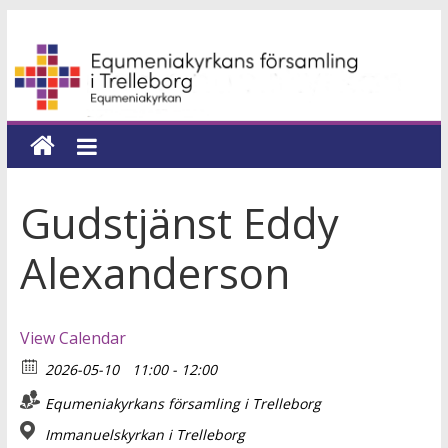
Hoppa
Equmeniakyrkans
till
innehåll
församling
i
Trelleborg
Gudstjänst Eddy
en
Alexanderson
kyrka
för
hela
View Calendar
livet
2026-05-10
11:00 - 12:00
Equmeniakyrkans församling i Trelleborg
Immanuelskyrkan i Trelleborg