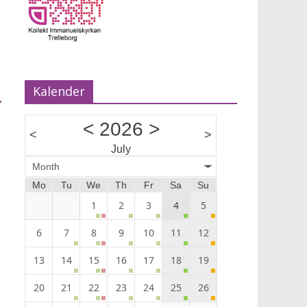
Musik Ann-Louise Almback.
Kalender
→
<
2026
>
<
>
July
Month
Mo
Tu
We
Th
Fr
Sa
Su
1
2
3
4
5
6
7
8
9
10
11
12
13
14
15
16
17
18
19
20
21
22
23
24
25
26