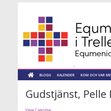
Hoppa
Equmeniakyrka
till
innehåll
församling
i
Trelleborg
en
kyrka
BLOGG
KALENDER
KOM OCH VAR ME
för
hela
livet
Gudstjänst, Pelle
View Calendar