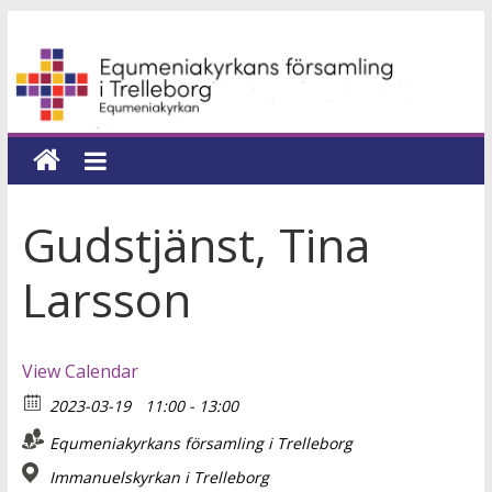
Hoppa
Equmeniakyrkans
till
innehåll
församling
i
Trelleborg
Gudstjänst, Tina
en
Larsson
kyrka
för
hela
View Calendar
livet
2023-03-19
11:00 - 13:00
Equmeniakyrkans församling i Trelleborg
Immanuelskyrkan i Trelleborg