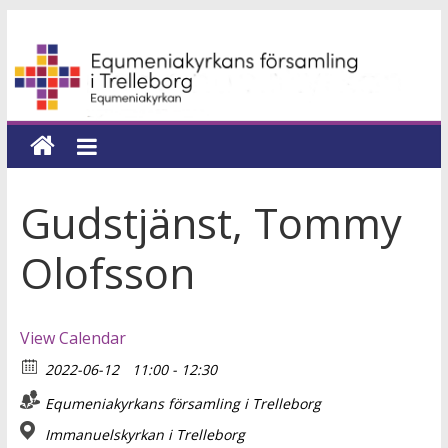
Hoppa
Equmeniakyrkans
till
innehåll
församling
i
Trelleborg
Gudstjänst, Tommy
en
Olofsson
kyrka
för
hela
View Calendar
livet
2022-06-12
11:00 - 12:30
Equmeniakyrkans församling i Trelleborg
Immanuelskyrkan i Trelleborg