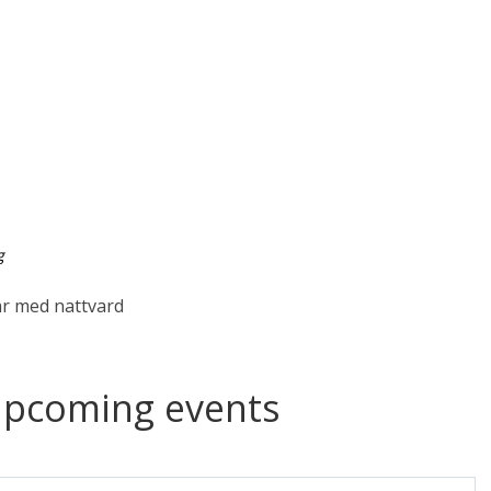
g
ar med nattvard
upcoming events