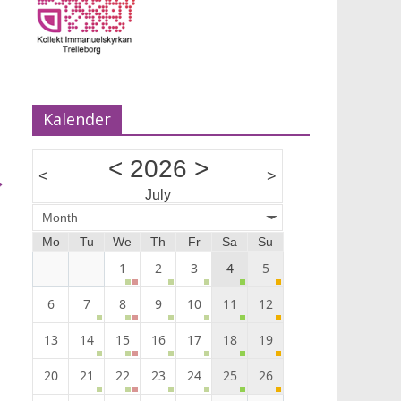
Kvällsandakt
2026-07-08 20:30 - 2026-07-11 21:00
Kvällsandakt på Nybostrand kl. 20.30, onsdagar med nat
Kalender
<
2026
>
<
>
→
July
Month
Mo
Tu
We
Th
Fr
Sa
Su
1
2
3
4
5
6
7
8
9
10
11
12
13
14
15
16
17
18
19
20
21
22
23
24
25
26