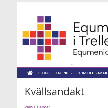
Hoppa
Equmeniakyrka
till
innehåll
församling
i
Trelleborg
en
kyrka
BLOGG
KALENDER
KOM OCH VAR ME
för
hela
livet
Kvällsandakt
View Calendar