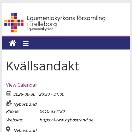
Hoppa
Equmeniakyrkans
till
innehåll
församling
i
Trelleborg
Kvällsandakt
en
kyrka
View Calendar
för
2026-06-30
20:30 - 21:00
hela
livet
Nybostrand
Phone:
0410-334180
Website:
https://www.nybostrand.se
Nybostrand