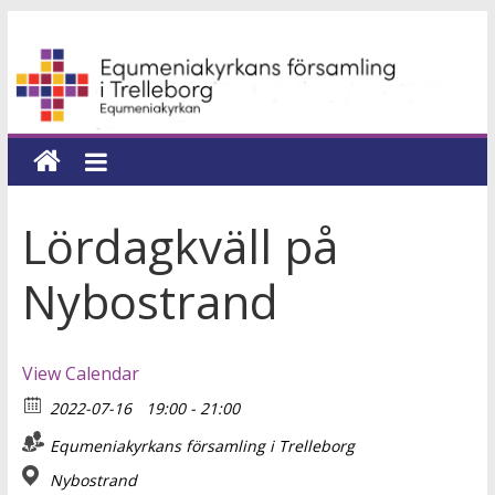
Hoppa
Equmeniakyrkans
till
innehåll
församling
i
Trelleborg
Lördagkväll på
en
Nybostrand
kyrka
för
hela
View Calendar
livet
2022-07-16
19:00 - 21:00
Equmeniakyrkans församling i Trelleborg
Nybostrand