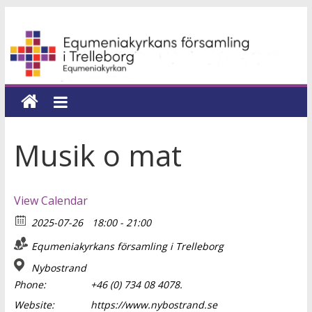
Hoppa
Equmeniakyrkans
till
innehåll
församling
i
Trelleborg
Musik o mat
en
kyrka
View Calendar
för
2025-07-26
18:00 - 21:00
hela
livet
Equmeniakyrkans församling i Trelleborg
Nybostrand
Phone:
+46 (0) 734 08 4078.
Website:
https://www.nybostrand.se