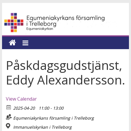
Hoppa
Equmeniakyrkans
till
innehåll
församling
i
Trelleborg
Påskdagsgudstjänst,
en
Eddy Alexandersson.
kyrka
för
hela
View Calendar
livet
2025-04-20
11:00 - 13:00
Equmeniakyrkans församling i Trelleborg
Immanuelskyrkan i Trelleborg