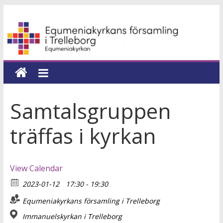
Hoppa
Equmeniakyrkans
till
innehåll
församling
i
Trelleborg
Samtalsgruppen
en
träffas i kyrkan
kyrka
för
hela
View Calendar
livet
2023-01-12
17:30 - 19:30
Equmeniakyrkans församling i Trelleborg
Immanuelskyrkan i Trelleborg