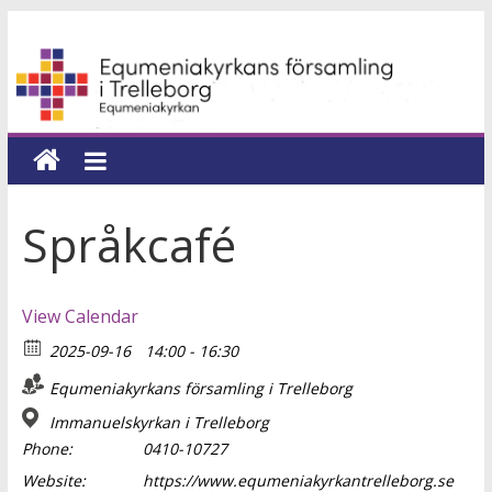
Hoppa
Equmeniakyrkans
till
innehåll
församling
i
Trelleborg
Språkcafé
en
kyrka
View Calendar
för
2025-09-16
14:00 - 16:30
hela
livet
Equmeniakyrkans församling i Trelleborg
Immanuelskyrkan i Trelleborg
Phone:
0410-10727
Website:
https://www.equmeniakyrkantrelleborg.se