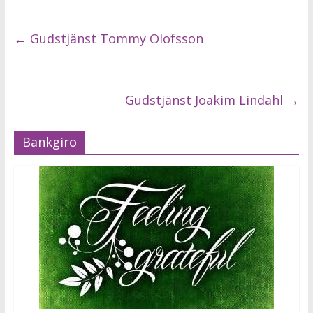
←
Gudstjänst Tommy Olofsson
Gudstjänst Joakim Lindahl
→
Bankgiro