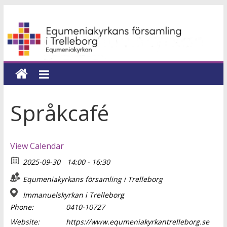
Hoppa
Equmeniakyrkans
till
innehåll
församling
i
Trelleborg
Språkcafé
en
kyrka
View Calendar
för
2025-09-30
14:00 - 16:30
hela
livet
Equmeniakyrkans församling i Trelleborg
Immanuelskyrkan i Trelleborg
Phone:
0410-10727
Website:
https://www.equmeniakyrkantrelleborg.se