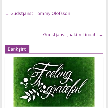
←
Gudstjänst Tommy Olofsson
Gudstjänst Joakim Lindahl
→
Bankgiro