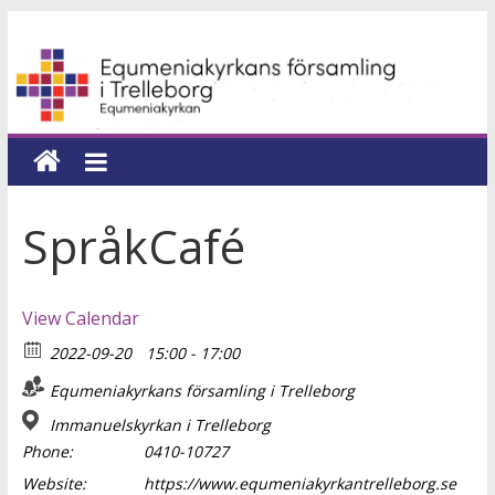
Hoppa
Equmeniakyrkans
till
innehåll
församling
i
Trelleborg
SpråkCafé
en
kyrka
View Calendar
för
2022-09-20
15:00 - 17:00
hela
livet
Equmeniakyrkans församling i Trelleborg
Immanuelskyrkan i Trelleborg
Phone:
0410-10727
Website:
https://www.equmeniakyrkantrelleborg.se