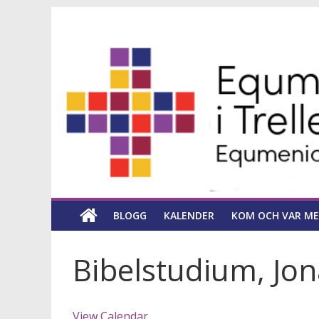
Hoppa
Equmeniakyrka
till
innehåll
församling
i
Trelleborg
en
kyrka
BLOGG
KALENDER
KOM OCH VAR ME
för
hela
livet
Bibelstudium, Jo
View Calendar