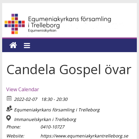
Hoppa
Equmeniakyrkans
till
innehåll
församling
i
Trelleborg
Candela Gospel övar
en
kyrka
View Calendar
för
2022-02-07
18:30 - 20:30
hela
livet
Equmeniakyrkans församling i Trelleborg
Immanuelskyrkan i Trelleborg
Phone:
0410-10727
Website:
https://www.equmeniakyrkantrelleborg.se