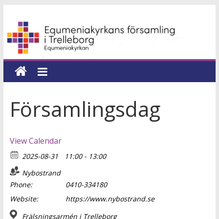
Hoppa
Equmeniakyrkans
till
innehåll
församling
i
Trelleborg
Församlingsdag
en
kyrka
View Calendar
för
2025-08-31
11:00 - 13:00
hela
livet
Nybostrand
Phone:
0410-334180
Website:
https://www.nybostrand.se
Frälsningsarmén i Trelleborg