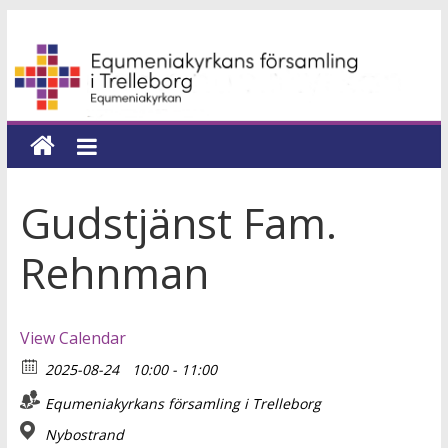
Hoppa
Equmeniakyrkans
till
innehåll
församling
i
Trelleborg
Gudstjänst Fam.
en
Rehnman
kyrka
för
hela
View Calendar
livet
2025-08-24
10:00 - 11:00
Equmeniakyrkans församling i Trelleborg
Nybostrand