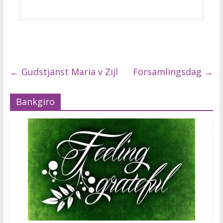
←
Gudstjänst Maria v Zijl
Församlingsdag
→
Bankgiro