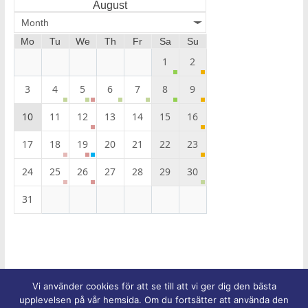
August
Month
Mo
Tu
We
Th
Fr
Sa
Su
1
2
3
4
5
6
7
8
9
10
11
12
13
14
15
16
17
18
19
20
21
22
23
24
25
26
27
28
29
30
31
Vi använder cookies för att se till att vi ger dig den bästa
Upphovsrätt © 2026
Equmeniakyrkans församling i Trelleborg
.
upplevelsen på vår hemsida. Om du fortsätter att använda den
Alla rättigheter förbehålles.