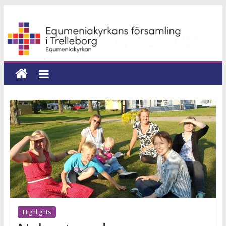
Hoppa
Equmeniakyrkans
till
innehåll
församling
i
Trelleborg
en
kyrka
för
hela
livet
Highlights