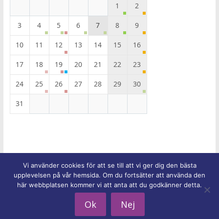
1
2
3
4
5
6
7
8
9
10
11
12
13
14
15
16
17
18
19
20
21
22
23
24
25
26
27
28
29
30
31
Vi använder cookies för att se till att vi ger dig den bästa
Upphovsrätt © 2026
Equmeniakyrkans församling i Trelleborg
.
upplevelsen på vår hemsida. Om du fortsätter att använda den
Alla rättigheter förbehålles.
här webbplatsen kommer vi att anta att du godkänner detta.
Tema:
ColorMag
av ThemeGrill. Drivs med
WordPress
.
Ok
Nej