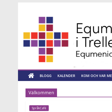
Hoppa
Equmeniakyrka
till
innehåll
församling
i
Trelleborg
en
kyrka
BLOGG
KALENDER
KOM OCH VAR ME
för
hela
livet
Välkommen
SpråkCafé